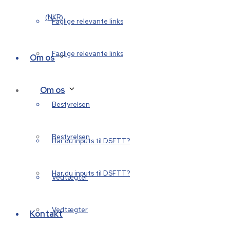
(NKR)
Faglige relevante links
Faglige relevante links
Om os
Om os
Bestyrelsen
Bestyrelsen
Har du inputs til DSFTT?
Har du inputs til DSFTT?
Vedtægter
Vedtægter
Kontakt