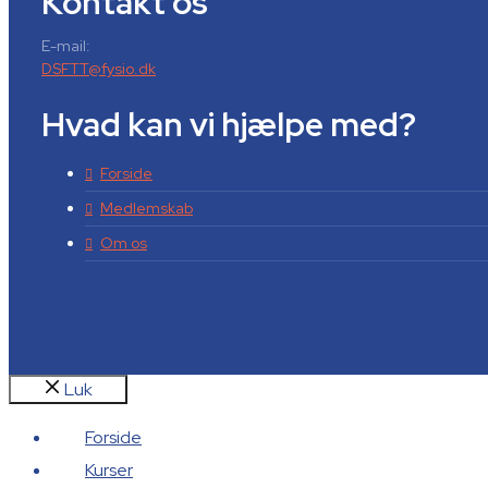
Kontakt os
E-mail:
DSFTT@fysio.dk
Hvad kan vi hjælpe med?
Forside
Medlemskab
Om os
Luk
Forside
Kurser