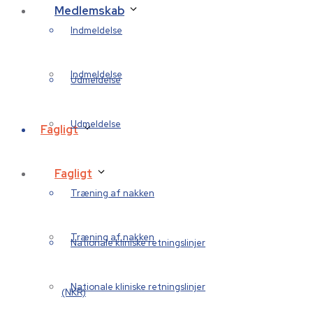
Medlemskab
Indmeldelse
Indmeldelse
Udmeldelse
Udmeldelse
Fagligt
Fagligt
Træning af nakken
Træning af nakken
Nationale kliniske retningslinjer
Nationale kliniske retningslinjer
(NKR)