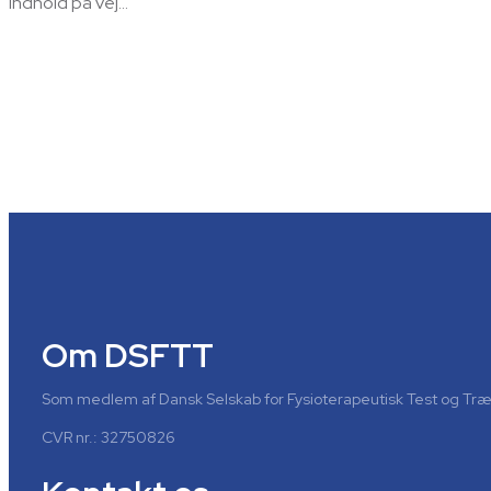
Indhold på vej…
Om DSFTT
Som medlem af Dansk Selskab for Fysioterapeutisk Test og Træni
CVR nr.: 32750826